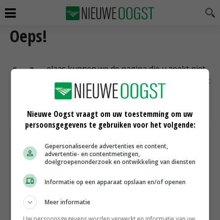
Oeps!
H
elaas kunnen we de pagina die u zoekt niet
vinden. Dit kan komen doordat de pagina niet
meer bestaat, of doordat een typefout is
gemaakt bij het invoeren van het adres.
Nieuwe Oogst vraagt om uw toestemming om uw
persoonsgegevens te gebruiken voor het volgende:
Gepersonaliseerde advertenties en content,
advertentie- en contentmetingen,
doelgroepenonderzoek en ontwikkeling van diensten
Informatie op een apparaat opslaan en/of openen
Meer informatie
Uw persoonsgegevens worden verwerkt en informatie van uw