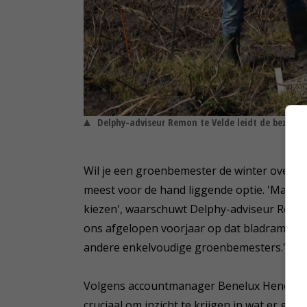
Delphy-adviseur Remon te Velde leidt de bezoeke
Wil je een groenbemester de winter over te
meest voor de hand liggende optie. 'Maar als
kiezen', waarschuwt Delphy-adviseur Remon
ons afgelopen voorjaar op dat bladrammena
andere enkelvoudige groenbemesters.'
Volgens accountmanager Benelux Hendrik
cruciaal om inzicht te krijgen in wat er ge