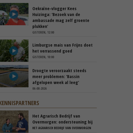
Oekraïne-vlogger Kees
Huizinga: ‘Bezoek van de
ambassade mag zelf groente
plukken’
GISTEREN, 12:00
Limburgse mais van Frijns doet
het verrassend goed
GISTEREN, 10:00
Droogte veroorzaakt steeds
meer problemen: ‘Bassin
afgelopen week al leeg’
06-08-2026
KENNISPARTNERS
Het Agrarisch Bedrijf van
Overmorgen: ondersteuning bij
je bedrijfsovernameproces
HET AGRARISCH BEDRIJF VAN OVERMORGEN