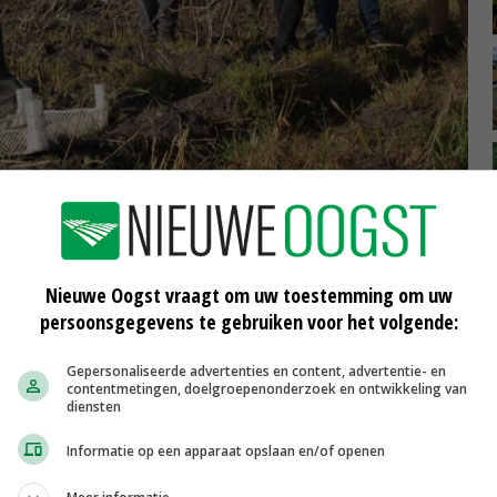
rs rond langs de zeven objecten. © Job Hiddink
len, dan is een mengsel met daarin een grassoort de
Nieuwe Oogst vraagt om uw toestemming om uw
 je last hebt van aaltjes, moet je juist niet voor gras
persoonsgegevens te gebruiken voor het volgende:
 te Velde na afloop van de rondgang. 'Overigens viel
s na de vorst weer terugkwam. Dat gold niet voor
Gepersonaliseerde advertenties en content, advertentie- en
contentmetingen, doelgroepenonderzoek en ontwikkeling van
diensten
Informatie op een apparaat opslaan en/of openen
 Nagelhoud van Vandinter Semo zijn bodemmonsters
beurt in de bodem. 'Onder meer op basis van deze