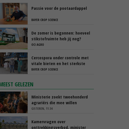
Passie voor de pootaardappel
BAYER CROP SCIENCE
De zomer is begonnen: hoeveel
stikstofruimte heb jij nog?
OCI AGRO
Cercospora onder controle met
vitale bieten en het sterkste
spuitschema
BAYER CROP SCIENCE
MEEST GELEZEN
Ministerie zoekt tweehonderd
agrariërs die mee willen
denken
GISTEREN, 11:34
Kamervragen over
onttrekkingsverbod, minister