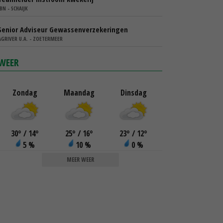
IBN - SCHAIJK
Senior Adviseur Gewassenverzekeringen
AGRIVER U.A. - ZOETERMEER
WEER
Zondag
Maandag
Dinsdag
30
°
/ 14
°
25
°
/ 16
°
23
°
/ 12
°
5 %
10 %
0 %
MEER WEER