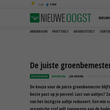
0 MM
17,8
NIEUW
AKKERBOUW
FRUITTEELT
GROENTETEELT
SIERTE
De juiste groenbemester
ACHTERGROND
AKKERBOUW
JOB HIDDINK
14 OKT 2024 OM 15:30
UU
De keuze voor de juiste groenbemester blijf
beste past op je perceel. Last van aaltjes?
van het lastigste aaltje reduceert. Een mix 
organische stof wilt toevoegen aan de bode