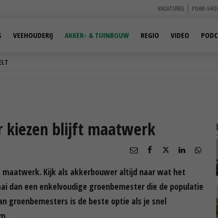
VACATURES
POAH-SHO
S
VEEHOUDERIJ
AKKER- & TUINBOUW
REGIO
VIDEO
PODC
ELT
 kiezen blijft maatwerk
R
t maatwerk. Kijk als akkerbouwer altijd naar wat het
 Zaai dan een enkelvoudige groenbemester die de populatie
van groenbemesters is de beste optie als je snel
m.