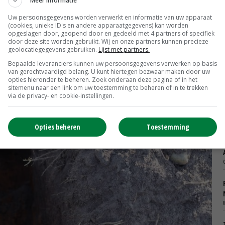
Meer informatie
emester(mix) kiezen voor het betreffende perceel. Als
Uw persoonsgegevens worden verwerkt en informatie van uw apparaat
(cookies, unieke ID's en andere apparaatgegevens) kan worden
d.'
opgeslagen door, geopend door en gedeeld met 4 partners of specifiek
door deze site worden gebruikt. Wij en onze partners kunnen precieze
geolocatiegegevens gebruiken.
Lijst met partners.
Bepaalde leveranciers kunnen uw persoonsgegevens verwerken op basis
van gerechtvaardigd belang. U kunt hiertegen bezwaar maken door uw
opties hieronder te beheren. Zoek onderaan deze pagina of in het
sitemenu naar een link om uw toestemming te beheren of in te trekken
via de privacy- en cookie-instellingen.
Opties beheren
Toestemming