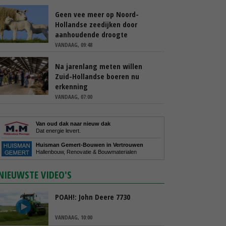
Geen vee meer op Noord-
Hollandse zeedijken door
aanhoudende droogte
VANDAAG, 09:48
Na jarenlang meten willen
Zuid-Hollandse boeren nu
erkenning
VANDAAG, 07:00
Van oud dak naar nieuw dak
Dat energie levert.
Huisman Gemert-Bouwen in Vertrouwen
Hallenbouw, Renovatie & Bouwmaterialen
NIEUWSTE VIDEO'S
POAH!: John Deere 7730
VANDAAG, 10:00