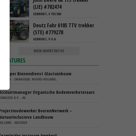
(LIE) #782474
GEBRUIKT, € 153.500
Deutz Fahr 6185 TTV trekker
(STE) #779278
GEBRUIKT, P.O.A.
MEER ADVERTENTIES
VACATURES
Verkoper Binnendienst Glastuinbouw
KARO BV - ZWAAGDIJK, NOORD-HOLLAND,
Accountmanager Organische Bodemverbeteraars
COMGOED B.V. - NL
Projectmedewerker BoerenNetwerk –
Natuurinclusieve Landbouw
WIJ.LAND - ABCOUDE
Teamleider instroom kwekerij