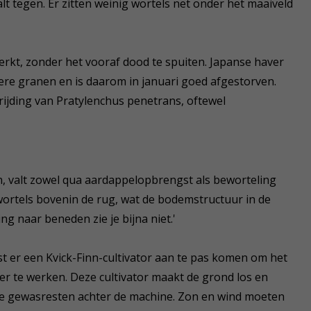
t tegen. Er zitten weinig wortels net onder het maaiveld
kt, zonder het vooraf dood te spuiten. Japanse haver
ere granen en is daarom in januari goed afgestorven.
ijding van Pratylenchus penetrans, oftewel
n, valt zowel qua aardappelopbrengst als beworteling
rwortels bovenin de rug, wat de bodemstructuur in de
g naar beneden zie je bijna niet.'
 er een Kvick-Finn-cultivator aan te pas komen om het
er te werken. Deze cultivator maakt de grond los en
de gewasresten achter de machine. Zon en wind moeten