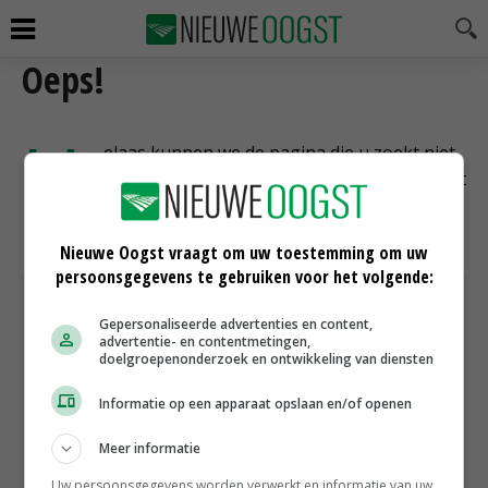
Oeps!
H
elaas kunnen we de pagina die u zoekt niet
vinden. Dit kan komen doordat de pagina niet
meer bestaat, of doordat een typefout is
gemaakt bij het invoeren van het adres.
Nieuwe Oogst vraagt om uw toestemming om uw
persoonsgegevens te gebruiken voor het volgende:
Gepersonaliseerde advertenties en content,
advertentie- en contentmetingen,
doelgroepenonderzoek en ontwikkeling van diensten
Informatie op een apparaat opslaan en/of openen
Meer informatie
Uw persoonsgegevens worden verwerkt en informatie van uw